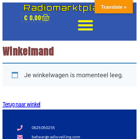
Radiomarktplaats
Translate »
€
0,00
Winkelmand
Je winkelwagen is momenteel leeg.
Terug naar winkel
0625050255
beheer@radioveiling.com