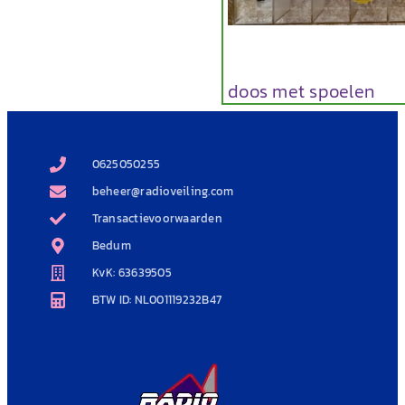
doos met spoelen
0625050255
beheer@radioveiling.com
Transactievoorwaarden
Bedum
KvK: 63639505
BTW ID: NL001119232B47