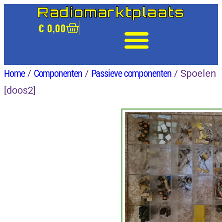
Radiomarktplaats
€
0,00
Home
/
Componenten
/
Passieve componenten
/ Spoelen
[doos2]