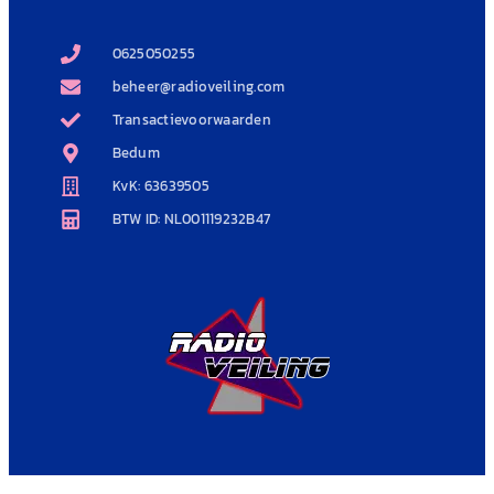
0625050255
beheer@radioveiling.com
Transactievoorwaarden
Bedum
KvK: 63639505
BTW ID: NL001119232B47