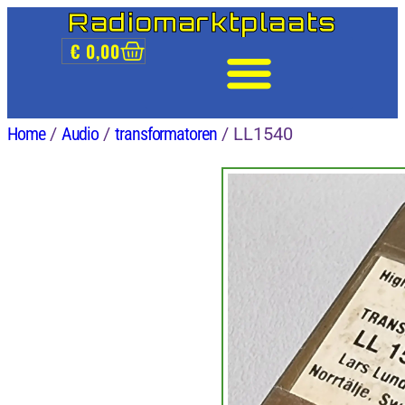
Radiomarktplaats
€
0,00
Home
/
Audio
/
transformatoren
/ LL1540